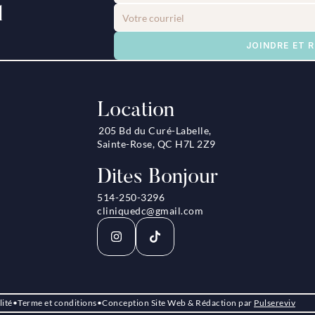
l
JOINDRE ET 
Location
205 Bd du Curé-Labelle, 
Sainte-Rose, QC H7L 2Z9
Dites Bonjour
514-250-3296
cliniquedc@gmail.com
lité
•
Terme et conditions
•
Conception Site Web & Rédaction par 
Pulsereviv