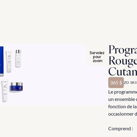
Progr
Survolez 
Rougeu
pour 
zoom
Cutan
365 $
ZO SK
Le programme 
un ensemble d
fonction de la
occasionner d
Comprend :