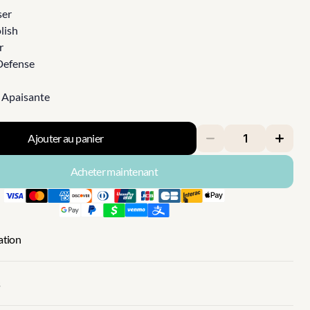
ser
lish
r
Defense
 Apaisante
Ajouter au panier
Acheter maintenant
sation