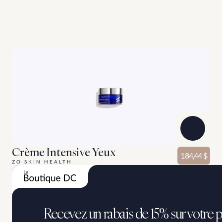
J
a
m
a
i
s
(
2
)
d
e
u
x
s
a
n
s
t
r
o
i
s
(
3
)
D
e
s
p
r
o
d
u
i
t
s
c
o
m
p
l
é
m
e
n
t
a
i
r
e
s
p
o
u
r
v
o
t
r
e
r
o
u
t
i
n
e
b
e
a
u
t
é
.
Crème Intensive Yeux
184,44 $
ZO SKIN HEALTH
Recevez un rabais de 15% sur votre p