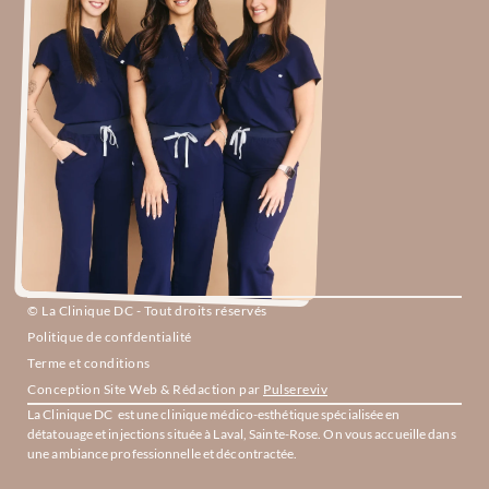
© La Clinique DC - Tout droits réservés
Politique de confdentialité
Terme et conditions
Conception Site Web & Rédaction par 
Pulsereviv
La Clinique DC  est une clinique médico-esthétique spécialisée en 
détatouage et injections située à Laval, Sainte-Rose. On vous accueille dans 
une ambiance professionnelle et décontractée.