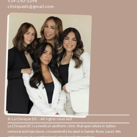
514-250-3296
cliniquedc@gmail.com
© La Clinique DC - All rights reserved
La Clinique DC is a medical-aesthetic clinic that specializes in tattoo 
removal and injections, conveniently located in Sainte-Rose, Laval. We 
welcome you in a professional yet relaxed atmosphere.