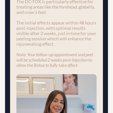
The DC-TOX is particularly effective for 
treating areas like the forehead, glabella, 
and crow's feet.
The initial effects appear within 48 hours 
post-injection, with optimal results 
visible after 2 weeks, just in time for your 
peeling session which will enhance the 
rejuvenating effect.
Note: Your follow-up appointment and peel 
will be scheduled 2 weeks post-injection to 
allow the Botox to fully take effect.