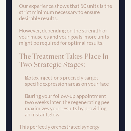
Our experience shows that 50 units is the 
strict minimum necessary to ensure 
desirable results.
However, depending on the strength of 
your muscles and your goals, more units 
might be required for optimal results.
The Treatment Takes Place In 
Two Strategic Stages:
Botox injections precisely target 
specific expression areas on your face
During your follow-up appointment 
two weeks later, the regenerating peel 
maximizes your results by providing 
an instant glow
This perfectly orchestrated synergy 