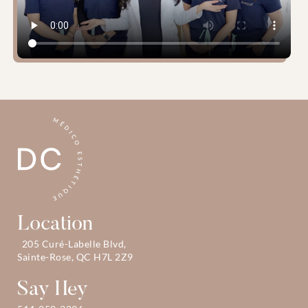
Location
205 Curé-Labelle Blvd, 
Sainte-Rose, QC H7L 2Z9
Say Hey