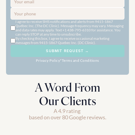
I agree to receive SMS notifications and alerts from 9415-1867 
Québec Inc. (The DC Clinic). Message frequency may vary. Messaging 
and data rates may apply. Text +1 438-795-6310 for assistance. You 
can reply STOP at any time to unsubscribe.
By checking this box, I agree to receive occasional marketing 
messages from 9415-1867 Quebec Inc. (DC Clinic).
SUBMIT REQUEST →
Privacy Policy
"
Terms and Conditions
A Word From
Our Clients
A 4.9 rating 
based on over 80 Google reviews.