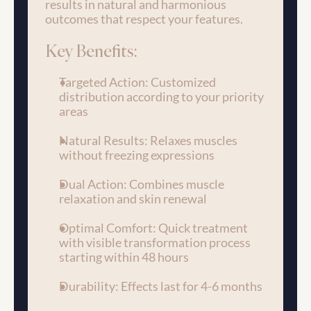
results in natural and harmonious 
outcomes that respect your features.
Key Benefits:
Targeted Action: Customized 
distribution according to your priority 
areas
Natural Results: Relaxes muscles 
without freezing expressions
Dual Action: Combines muscle 
relaxation and skin renewal
Optimal Comfort: Quick treatment 
with visible transformation process 
starting within 48 hours
Durability: Effects last for 4-6 months