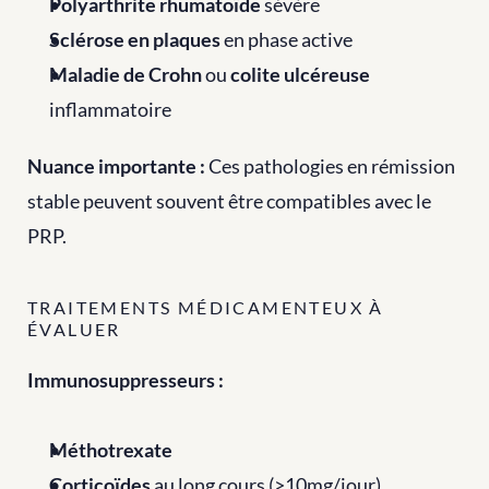
Polyarthrite rhumatoïde
 sévère
Sclérose en plaques
 en phase active
Maladie de Crohn
 ou 
colite ulcéreuse
inflammatoire
Nuance importante :
 Ces pathologies en rémission 
stable peuvent souvent être compatibles avec le 
PRP.
TRAITEMENTS MÉDICAMENTEUX À 
ÉVALUER
Immunosuppresseurs :
Méthotrexate
Corticoïdes
 au long cours (>10mg/jour)