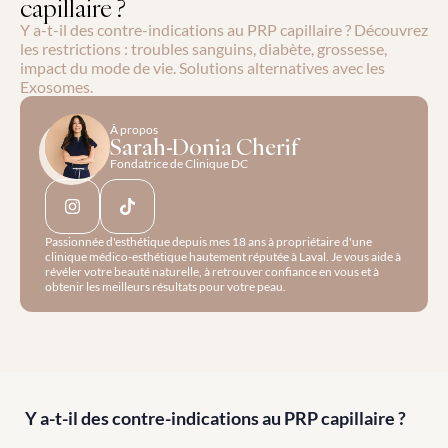
capillaire ?
Y a-t-il des contre-indications au PRP capillaire ? Découvrez 
les restrictions : troubles sanguins, diabète, grossesse, 
impact du mode de vie. Solutions alternatives avec les 
Exosomes.
À propos
Sarah-Donia Cherif
Fondatrice de Clinique DC
Passionnée d'esthétique depuis mes 18 ans à propriétaire d'une 
clinique médico-esthétique hautement réputée à Laval. Je vous aide à 
révéler votre beauté naturelle, à retrouver confiance en vous et à 
obtenir les meilleurs résultats pour votre peau.
Y a-t-il des contre-indications au PRP capillaire ?