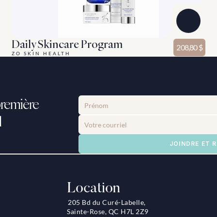
Daily Skincare Program
208,80 $
ZO SKIN HEALTH
remière 
l
JOINDRE ET 
Location
205 Bd du Curé-Labelle, 
Sainte-Rose, QC H7L 2Z9