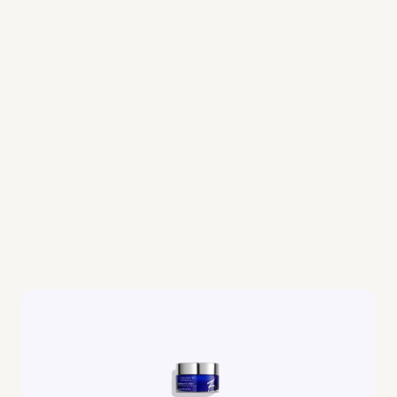
J
a
m
a
i
s
(
2
)
d
e
u
x
s
a
n
s
t
r
o
i
s
(
3
)
D
e
s
p
r
o
d
u
i
t
s
c
o
m
p
l
é
m
e
n
t
a
i
r
e
s
p
o
u
r
v
o
t
r
e
r
o
u
t
i
n
e
b
e
a
u
t
é
.