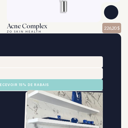
Acne Complex
226,20 $
ZO SKIN HEALTH
RECEVOIR 15% DE RABAIS