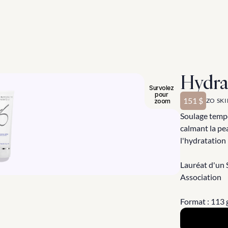
Hydra
Survolez 
pour 
151 $
ZO SK
zoom
Soulage tempo
calmant la pea
l'hydratation 
Lauréat d'un 
Association
Format : 113 