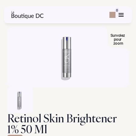
0
Survolez 
pour 
zoom
Retinol Skin Brightener 
1% 50 Ml