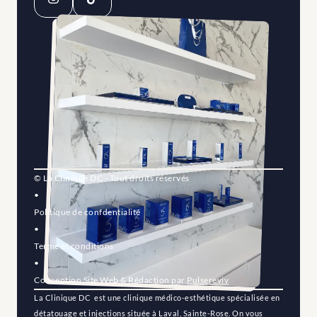
© La Clinique DC - Tout droits réservés
•
Politique de confdentialité
•
Terme et conditions
•
Conception Site Web & Rédaction par 
Pulsereviv
La Clinique DC  est une clinique médico-esthétique spécialisée en 
détatouage et injections située à Laval, Sainte-Rose. On vous 