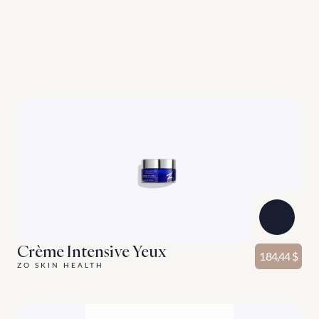
J
a
m
a
i
s
(
2
)
d
e
u
x
s
a
n
s
t
r
o
i
s
(
3
)
D
e
s
p
r
o
d
u
i
t
s
c
o
m
p
l
é
m
e
n
t
a
i
r
e
s
p
o
u
r
v
o
t
r
e
s
k
i
n
c
a
r
e
r
o
u
t
i
n
e
.
Voir Plus
Crème Intensive Yeux
184,44 $
ZO SKIN HEALTH