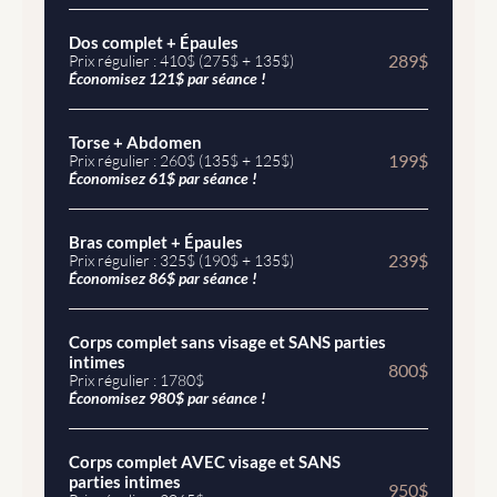
Dos complet + Épaules
289$
Prix régulier : 410$ (275$ + 135$)
Économisez 121$ par séance !
Torse + Abdomen
199$
Prix régulier : 260$ (135$ + 125$)
Économisez 61$ par séance !
Bras complet + Épaules
239$
Prix régulier : 325$ (190$ + 135$)
Économisez 86$ par séance !
Corps complet sans visage et SANS parties 
intimes
800$
Prix régulier : 1780$ 
Économisez 980$ par séance !
Corps complet AVEC visage et SANS 
parties intimes
950$