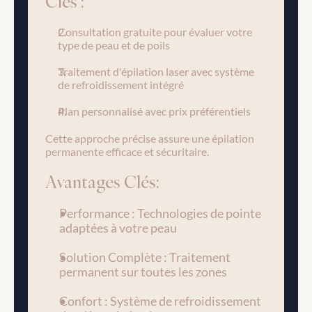
Clés :
Consultation gratuite pour évaluer votre 
type de peau et de poils
Traitement d'épilation laser avec système 
de refroidissement intégré
Plan personnalisé avec prix préférentiels
Cette approche précise assure une épilation 
permanente efficace et sécuritaire.
Avantages Clés:
Performance : Technologies de pointe 
adaptées à votre peau
Solution Complète : Traitement 
permanent sur toutes les zones
Confort : Système de refroidissement 