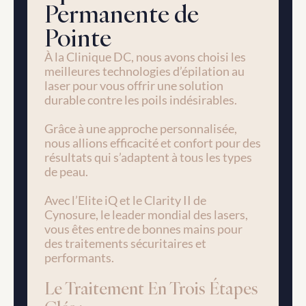
Permanente de 
Pointe
À la Clinique DC, nous avons choisi les 
meilleures technologies d’épilation au 
laser pour vous offrir une solution 
durable contre les poils indésirables. 
Grâce à une approche personnalisée, 
nous allions efficacité et confort pour des 
résultats qui s’adaptent à tous les types 
de peau. 
Avec l’Elite iQ et le Clarity II de 
Cynosure, le leader mondial des lasers, 
vous êtes entre de bonnes mains pour 
des traitements sécuritaires et 
performants.
Le Traitement En Trois Étapes 