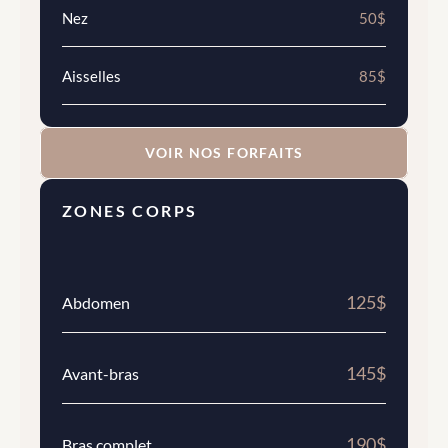
Nez
50$
Aisselles
85$
VOIR NOS FORFAITS
ZONES CORPS
125$
Abdomen
145$
Avant-bras
190$
Bras complet