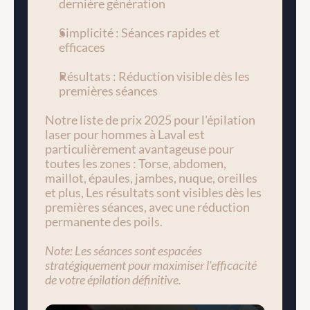
dernière génération
Simplicité : Séances rapides et 
efficaces
Résultats : Réduction visible dès les 
premières séances
Notre liste de prix 2025 pour l'épilation 
laser pour hommes à Laval est 
particulièrement avantageuse pour 
toutes les zones : Torse, abdomen, 
maillot, épaules, jambes, nuque, oreilles 
et plus, Les résultats sont visibles dès les 
premières séances, avec une réduction 
permanente des poils.
Note: Les séances sont espacées 
stratégiquement pour maximiser l'efficacité 
de votre épilation définitive.