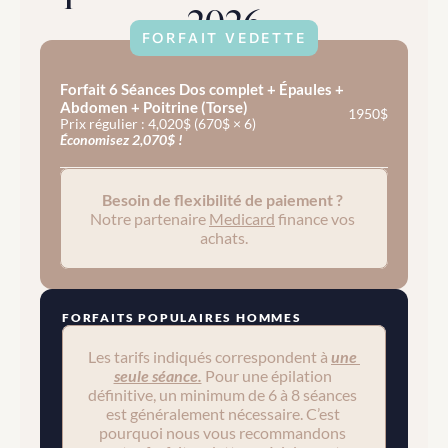
2026
FORFAIT VEDETTE
Forfait 6 Séances Dos complet + Épaules + 
Abdomen + Poitrine (Torse)
1950$
Prix régulier : 4,020$ (670$ × 6)
Économisez 2,070$ !
Besoin de flexibilité de paiement ? 
Notre partenaire 
Medicard
 finance vos 
achats.
FORFAITS POPULAIRES HOMMES
Les tarifs indiqués correspondent à 
une 
seule séance.
 Pour une épilation 
définitive, un minimum de 6 à 8 séances 
est généralement nécessaire. C’est 
pourquoi nous vous recommandons 