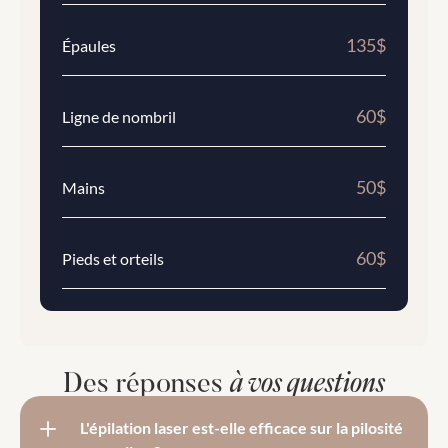
135$
Épaules
60$
Ligne de nombril
50$
Mains
60$
Pieds et orteils
à vos questions
Des réponses 
L'épilation laser est-elle efficace sur la pilosité 