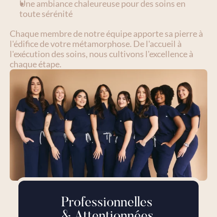
Une ambiance chaleureuse pour des soins en 
toute sérénité
Chaque membre de notre équipe apporte sa pierre à 
l'édifice de votre métamorphose. De l'accueil à 
l'exécution des soins, nous cultivons l'excellence à 
chaque étape.
Professionnelles 
& Attentionnées