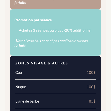
forfaits
Promotion par séance
Achetez 3 séances ou plus : -20% additionnel
*Note : Les rabais ne sont pas applicable sur nos 
forfaits
ZONES VISAGE & AUTRES
Cou
100$
Nuque
100$
Ligne de barbe
85$