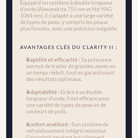
Équipé d’un système à double longueur 
d’onde (Alexandrite 755 nm et Nd:YAG 
1064 nm), il s’adapte à une large variété 
de types de peau, y compris les peaux 
plus foncées, avec une précision inégalée.
AVANTAGES CLÉS DU CLARITY II :
Rapidité et efficacité : 
Sa puissance 
permet de traiter de grandes zones en 
un temps réduit, tout en garantissant 
des résultats optimaux.
Adaptabilité : 
Grâce à sa double 
longueur d’onde, il est efficace pour 
une variété de types de peau et de 
couleurs de poils.
Confort amélioré : 
Son système de 
refroidissement intégré minimise 
l’inconfort pendant le traitement, 