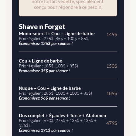
notre forfait vedette, spécialement 
conçu pour répondre à ce besoin.
Shave n Forget
Mono-sourcil + Cou + Ligne de barbe
149$
Prix régulier : 275$ (85$ + 100$ + 85$)
Économisez 126$ par séance !
Cou + Ligne de barbe
150$
Prix régulier : 185$ (100$ + 85$)
Économisez 35$ par séance !
Nuque + Cou + Ligne de barbe
189$
Prix régulier : 285$ (100$ + 100$ + 85$)
Économisez 96$ par séance !
Dos complet + Épaules + Torse + Abdomen
Prix régulier : 670$ (275$ + 135$ + 135$ + 
479$
125$)
Économisez 191$ par séance !