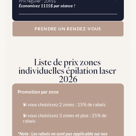
Prix régulier : 2065$ 
Économisez 1115$ par séance !
PRENDRE UN RENDEZ-VOUS
Liste de prix zones 
individuelles épilation laser 
2026
Promotion par zone
Si vous choisissez 2 zones : 15% de rabais
Si vous choisissez 3 zones et plus : 25% de 
rabais
*Note : Les rabais ne sont pas applicable sur nos 