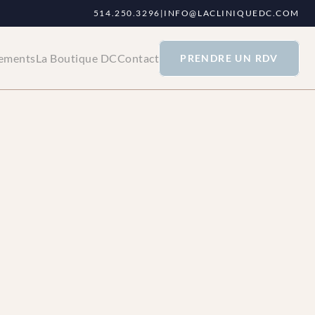
514.250.3296
|
INFO@LACLINIQUEDC.COM
tements
La Boutique DC
Contact
PRENDRE UN RDV