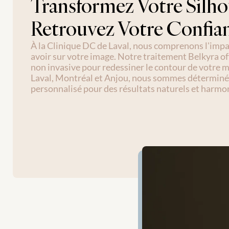
Transformez Votre Silhou
Retrouvez Votre Confia
À la Clinique DC de Laval, nous comprenons l'imp
avoir sur votre image. Notre traitement Belkyra of
non invasive pour redessiner le contour de votre m
Laval, Montréal et Anjou, nous sommes déterminés 
personnalisé pour des résultats naturels et harmo