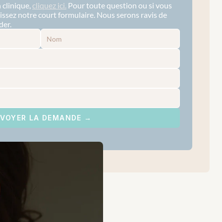
clinique, 
cliquez ici.
 Pour toute question ou si vous 
issez notre court formulaire. Nous serons ravis de 
der.
VOYER LA DEMANDE →