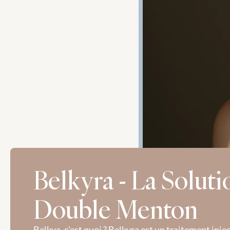
Belkyra - La Soluti
Double Menton
Belkya, c'est quoi ? Belkyra est un traitement inje