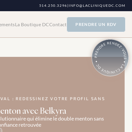
514.250.3296
|
INFO@LACLINIQUEDC.COM
tements
La Boutique DC
Contact
PRENDRE UN RDV
PRENDRE RENDEZ-VOUS • LA CLINIQUE DC •
AL : REDESSINEZ VOTRE PROFIL SANS 
enton avec Belkyra
lutionnaire qui élimine le double menton sans 
confiance retrouvée