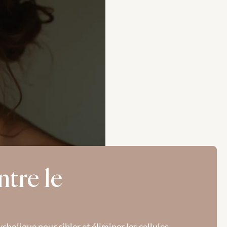
tre le 
holique pour cibler et éliminer les cellules 