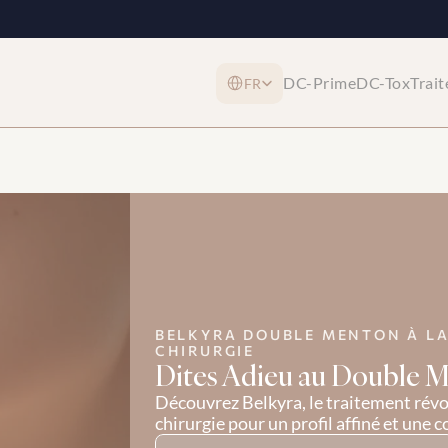
Select Language
DC-Prime
DC-Tox
Trai
FR
BELKYRA DOUBLE MENTON À LAV
CHIRURGIE
Dites Adieu au Double M
Découvrez Belkyra, le traitement révo
chirurgie pour un profil affiné et une 