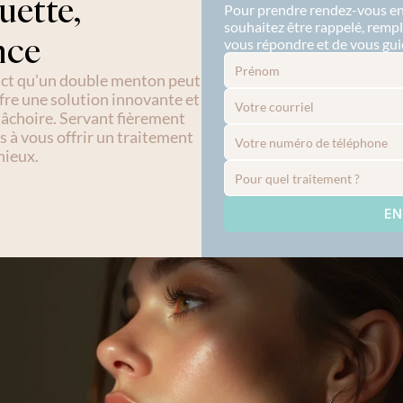
ette, 
Pour prendre rendez-vous en 
souhaitez être rappelé, rempl
nce
vous répondre et de vous gui
act qu'un double menton peut 
fre une solution innovante et 
âchoire. Servant fièrement 
à vous offrir un traitement 
nieux.
EN