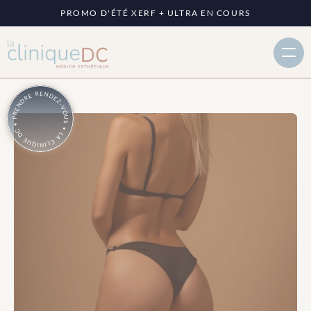
PROMO D'ÉTÉ XERF + ULTRA EN COURS
PRENDRE RENDEZ-VOUS • LA CLINIQUE DC •