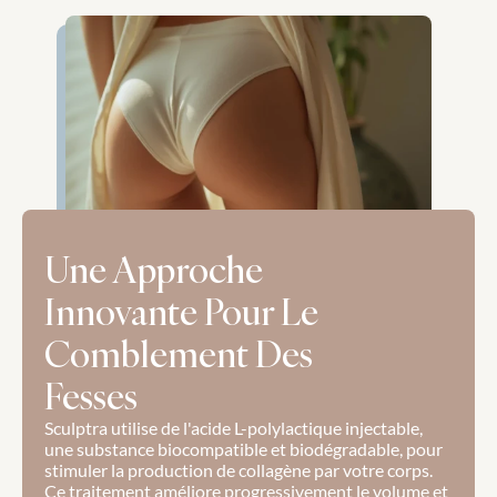
Une Approche 
Innovante Pour Le 
Comblement Des 
Fesses
Sculptra utilise de l'acide L-polylactique injectable, 
une substance biocompatible et biodégradable, pour 
stimuler la production de collagène par votre corps. 
Ce traitement améliore progressivement le volume et 