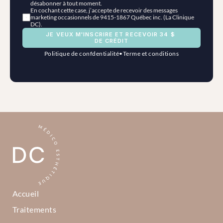
désabonner à tout moment.
En cochant cette case, j’accepte de recevoir des messages 
marketing occasionnels de 9415-1867 Québec inc. (La Clinique 
DC).
JE VEUX M'INSCRIRE ET RECEVOIR 34 $ 
DE CRÉDIT
Politique de confdentialité
•
Terme et conditions
Accueil
Traitements