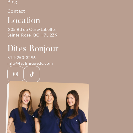
Blog
Contact
Location
205 Bd du Curé-Labelle, 
Sainte-Rose, QC H7L 2Z9
Dites Bonjour
514-250-3296
info@lacliniquedc.com