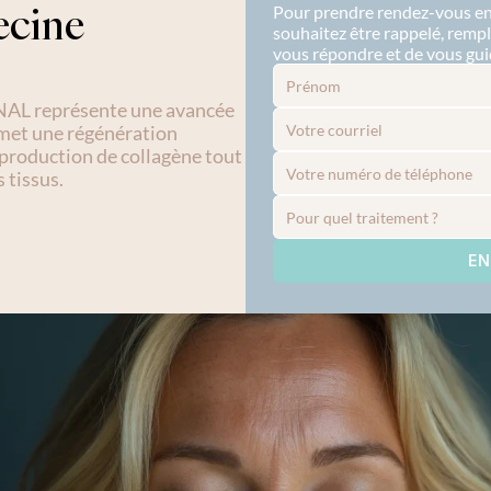
cine 
Pour prendre rendez-vous en 
souhaitez être rappelé, rempl
vous répondre et de vous gui
AL représente une avancée 
rmet une régénération 
production de collagène tout 
 tissus.
EN