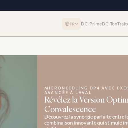
Select Language
DC-Prime
DC-Tox
Trai
FR
MICRONEEDLING DP4 AVEC EXO
AVANCÉE À LAVAL
Révélez la Version Optim
Convalescence
Découvrez la synergie parfaite entre 
combinaison innovante qui stimule int