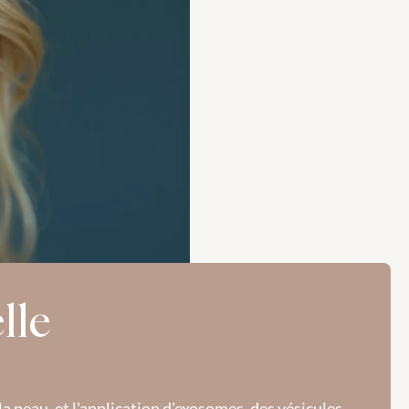
le 
peau, et l'application d'exosomes, des vésicules 