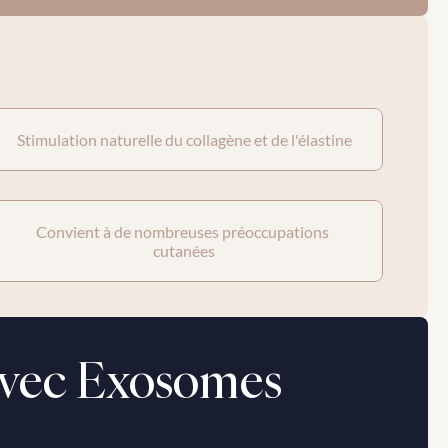
Stimulation naturelle du collagène et de l'élastine
Convient à de nombreuses préoccupations 
cutanées
 avec Exosomes