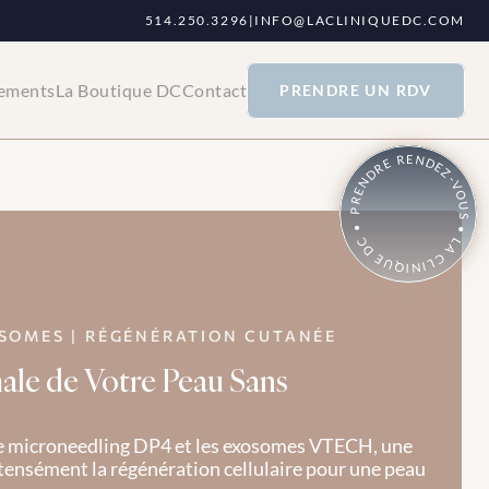
514.250.3296
|
INFO@LACLINIQUEDC.COM
tements
La Boutique DC
Contact
PRENDRE UN RDV
PRENDRE RENDEZ-VOUS • LA CLINIQUE DC •
SOMES | RÉGÉNÉRATION CUTANÉE 
ale de Votre Peau Sans 
le microneedling DP4 et les exosomes VTECH, une 
ensément la régénération cellulaire pour une peau 