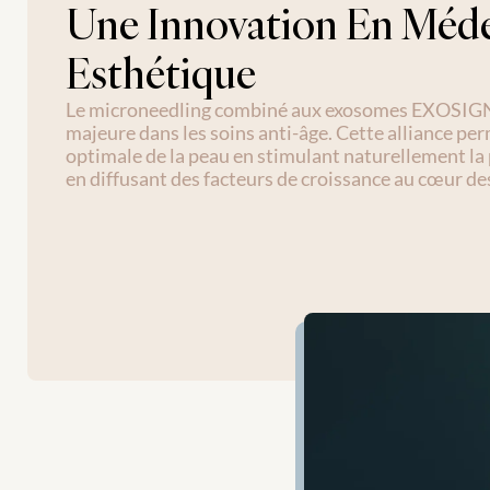
Une Innovation En Méde
Esthétique
Le microneedling combiné aux exosomes EXOSIGN
majeure dans les soins anti-âge. Cette alliance pe
optimale de la peau en stimulant naturellement la 
en diffusant des facteurs de croissance au cœur des