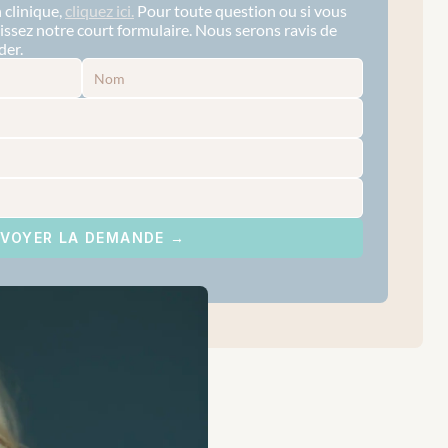
clinique, 
cliquez ici.
 Pour toute question ou si vous 
issez notre court formulaire. Nous serons ravis de 
der.
VOYER LA DEMANDE →