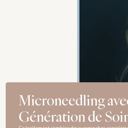
Microneedling avec
Génération de Soi
Ce traitement combine deux approches complémentai