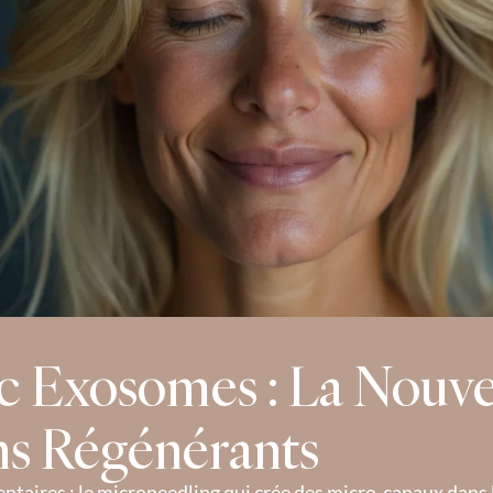
 Exosomes : La Nouvel
ns Régénérants
res : le microneedling qui crée des micro-canaux dans la 