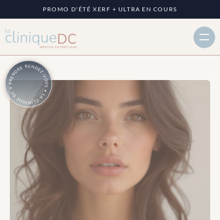
PROMO D'ÉTÉ XERF + ULTRA EN COURS
PRENDRE RENDEZ-VOUS • LA CLINIQUE DC •