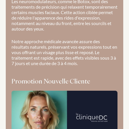
Les neuromodulateurs, comme le Botox, sont des 
traitements de précision qui relaxent temporairement 
certains muscles faciaux. Cette action ciblée permet 
de réduire l'apparence des rides d'expression, 
notamment au niveau du front, entre les sourcils et 
autour des yeux. 
Notre approche médicale avancée assure des 
résultats naturels, préservant vos expressions tout en 
vous offrant un visage plus lisse et reposé. Le 
traitement est rapide, avec des effets visibles sous 3 à 
7 jours et une durée de 3 à 4 mois.
Promotion Nouvelle Cliente