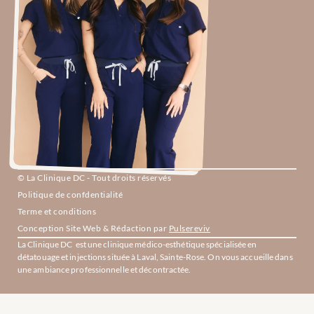
© La Clinique DC - Tout droits réservés
Politique de confdentialité
Terme et conditions
Conception Site Web & Rédaction par 
Pulsereviv
La Clinique DC  est une clinique médico-esthétique spécialisée en 
détatouage et injections située à Laval, Sainte-Rose. On vous accueille dans 
une ambiance professionnelle et décontractée.