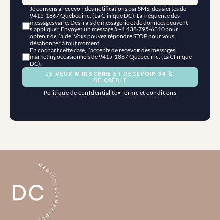
Je consens à recevoir des notifications par SMS, des alertes de 
9415-1867 Québec inc. (La Clinique DC). La fréquence des 
messages varie. Des frais de messagerie et de données peuvent 
s’appliquer. Envoyez un message à +1 438-795-6310 pour 
obtenir de l’aide. Vous pouvez répondre STOP pour vous 
désabonner à tout moment.
En cochant cette case, j’accepte de recevoir des messages 
marketing occasionnels de 9415-1867 Québec inc. (La Clinique 
DC).
JE VEUX M'INSCRIRE ET RECEVOIR 34 $ 
DE CRÉDIT
Politique de confdentialité
•
Terme et conditions