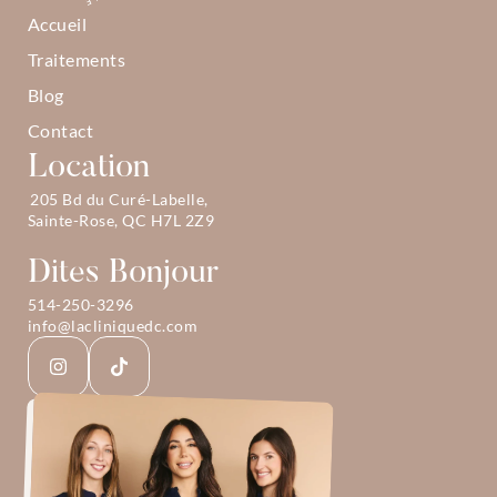
Accueil
Traitements
Blog
Contact
Location
205 Bd du Curé-Labelle, 
Sainte-Rose, QC H7L 2Z9
Dites Bonjour
514-250-3296
info@lacliniquedc.com