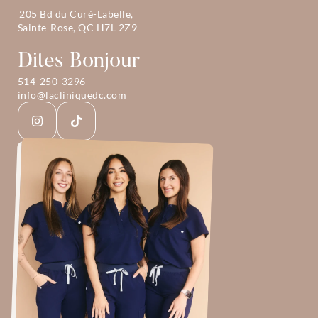
205 Bd du Curé-Labelle, 
Sainte-Rose, QC H7L 2Z9
Dites Bonjour
514-250-3296
info@lacliniquedc.com