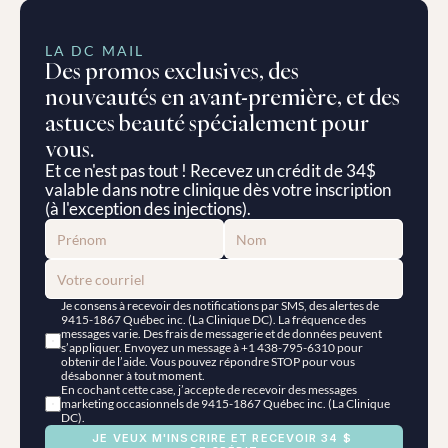
LA DC MAIL
Des promos exclusives, des 
nouveautés en avant-première, et des 
astuces beauté spécialement pour 
vous.
Et ce n'est pas tout ! Recevez un crédit de 34$ 
valable dans notre clinique dès votre inscription 
(à l'exception des injections).
Je consens à recevoir des notifications par SMS, des alertes de 
9415-1867 Québec inc. (La Clinique DC). La fréquence des 
messages varie. Des frais de messagerie et de données peuvent 
s’appliquer. Envoyez un message à +1 438-795-6310 pour 
obtenir de l’aide. Vous pouvez répondre STOP pour vous 
désabonner à tout moment.
En cochant cette case, j’accepte de recevoir des messages 
marketing occasionnels de 9415-1867 Québec inc. (La Clinique 
DC).
JE VEUX M'INSCRIRE ET RECEVOIR 34 $ 