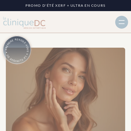
PROMO D'ÉTÉ XERF + ULTRA EN COURS
PRENDRE RENDEZ-VOUS • LA CLINIQUE DC •