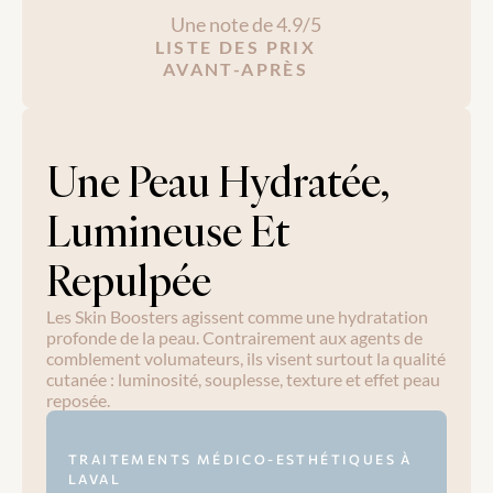
Une note de 4.9/5
LISTE DES PRIX
AVANT-APRÈS
Une Peau Hydratée, 
Lumineuse Et 
Repulpée
Les Skin Boosters agissent comme une hydratation 
profonde de la peau. Contrairement aux agents de 
comblement volumateurs, ils visent surtout la qualité 
cutanée : luminosité, souplesse, texture et effet peau 
reposée.
TRAITEMENTS MÉDICO-ESTHÉTIQUES À 
LAVAL