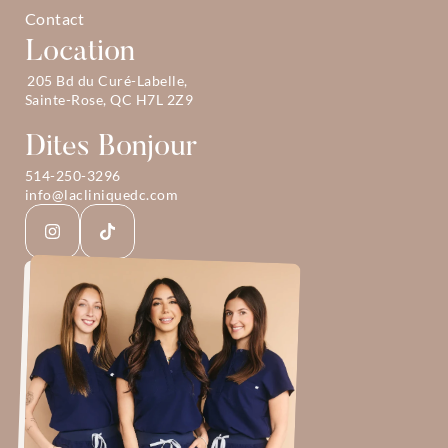
Contact
Location
205 Bd du Curé-Labelle, 
Sainte-Rose, QC H7L 2Z9
Dites Bonjour
514-250-3296
info@lacliniquedc.com