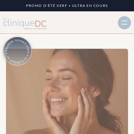
PROMO D'ÉTÉ XERF + ULTRA EN COURS
PRENDRE RENDEZ-VOUS • LA CLINIQUE DC •