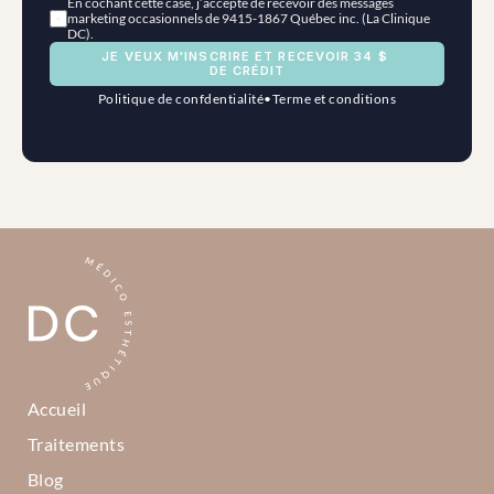
En cochant cette case, j’accepte de recevoir des messages 
marketing occasionnels de 9415-1867 Québec inc. (La Clinique 
DC).
JE VEUX M'INSCRIRE ET RECEVOIR 34 $ 
DE CRÉDIT
Politique de confdentialité
•
Terme et conditions
Accueil
Traitements
Blog