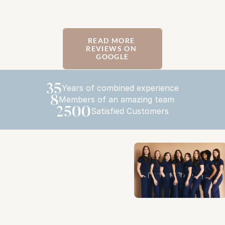
READ MORE 
REVIEWS ON 
GOOGLE
35
Years of combined experience
8
Members of an amazing team
2500
Satisfied Customers