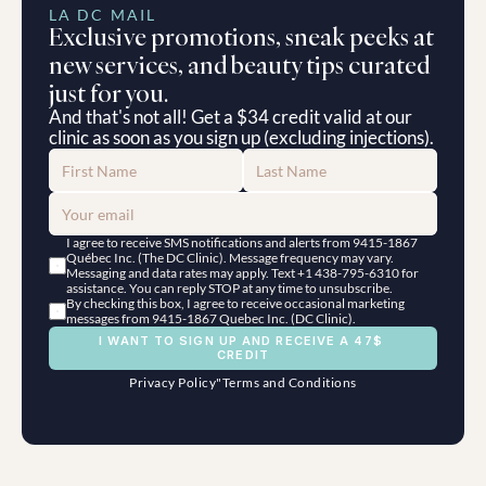
LA DC MAIL
Exclusive promotions, sneak peeks at 
new services, and beauty tips curated 
just for you.
And that's not all! Get a $34 credit valid at our 
clinic as soon as you sign up (excluding injections).
I agree to receive SMS notifications and alerts from 9415-1867 
Québec Inc. (The DC Clinic). Message frequency may vary. 
Messaging and data rates may apply. Text +1 438-795-6310 for 
assistance. You can reply STOP at any time to unsubscribe.
By checking this box, I agree to receive occasional marketing 
messages from 9415-1867 Quebec Inc. (DC Clinic).
I WANT TO SIGN UP AND RECEIVE A 47$ 
CREDIT
Privacy Policy
"
Terms and Conditions