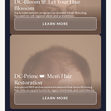
DC-Bloom 🌸: Let Your Hair 
Blossom
Early intervention program for women's hair thinning, 
focused on cell regeneration and prevention.
LEARN MORE
DC-Prime 👑: Men's Hair 
Restoration
Advanced PRP and exosome treatment that turns thinning 
hair into an opportunity to regain thickness and confidence.
LEARN MORE